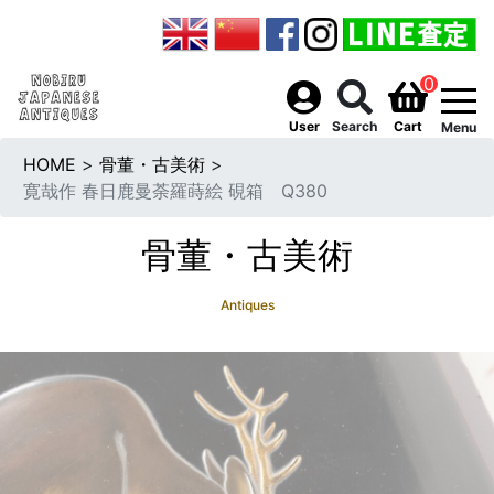
0
togg
User
Search
Cart
Menu
HOME
>
骨董・古美術
>
寛哉作 春日鹿曼荼羅蒔絵 硯箱 Q380
骨董・古美術
Antiques