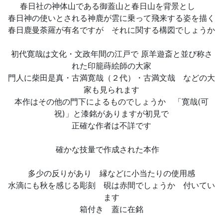
春日社の神体山である御蓋山と春日山を背景とし
春日神の使いとされる神鹿が雲に乗って飛来する姿を描く
春日鹿曼荼羅が有名ですが それに関する構図でしょうか
初代寛哉は文化・文政年間の江戸で 原羊遊斎と並び称さ
れた印籠蒔絵師の大家
門人に柴田是真・古満寛哉（２代）・古満文哉 などの大
家も見られます
本作はその他の門下によるものでしょうか 「寛哉(可
祝)」と漆銘がありますが初見で
正確な作者は不詳です
確かな技量で作成された本作
多少の反りがあり 縁などに小当たりの使用感
水滴にも秋を感じる彫刻 硯は赤間でしょうか 付いてい
ます
箱付き 蓋に在銘