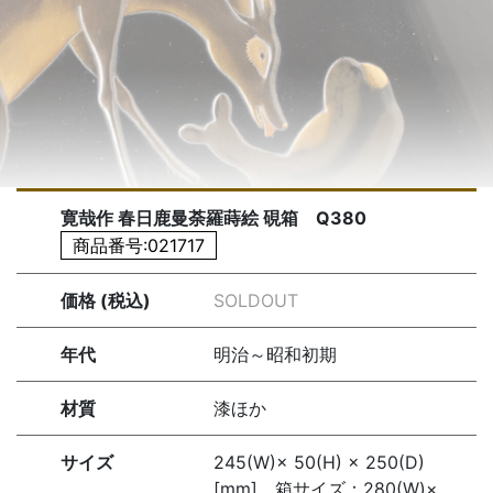
寛哉作 春日鹿曼荼羅蒔絵 硯箱 Q380
商品番号:021717
価格 (税込)
SOLDOUT
年代
明治～昭和初期
材質
漆ほか
サイズ
245(W)× 50(H) × 250(D)
[mm] 箱サイズ：280(W)×