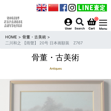
0
togg
User
Search
Cart
Menu
HOME
>
骨董・古美術
>
二川和之 【雨聲】 20号 日本画額装 Z767
骨董・古美術
Antiques