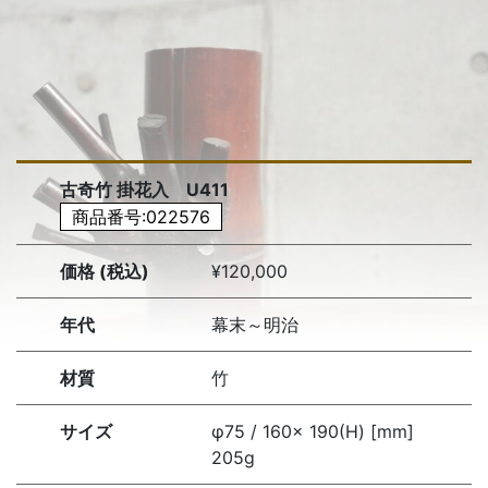
古奇竹 掛花入 U411
商品番号:022576
価格 (税込)
¥120,000
年代
幕末～明治
材質
竹
サイズ
φ75 / 160× 190(H) [mm]
205g