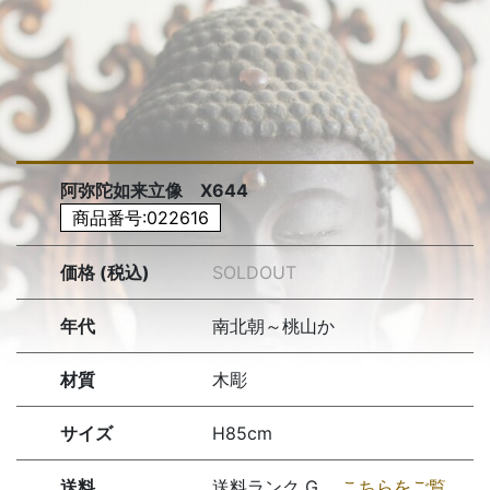
阿弥陀如来立像 X644
商品番号:022616
価格 (税込)
SOLDOUT
年代
南北朝～桃山か
材質
木彫
サイズ
H85cm
送料
送料ランク G
こちらをご覧