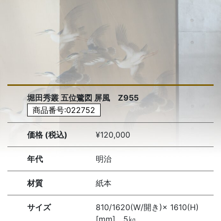
堀田秀叢 五位鷺図 屏風 Z955
商品番号:022752
価格 (税込)
¥120,000
年代
明治
材質
紙本
サイズ
810/1620(W/開き)× 1610(H)
[mm] 5㎏