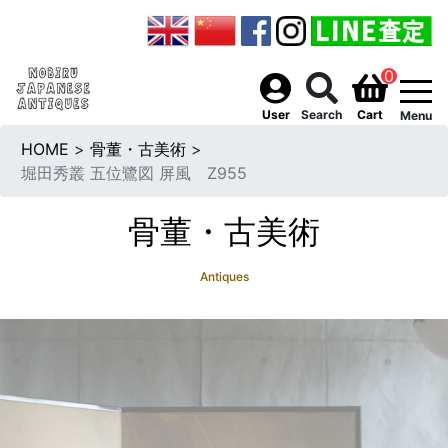
0
togg
User
Search
Cart
Menu
HOME
>
骨董・古美術
>
堀田秀叢 五位鷺図 屏風 Z955
骨董・古美術
Antiques