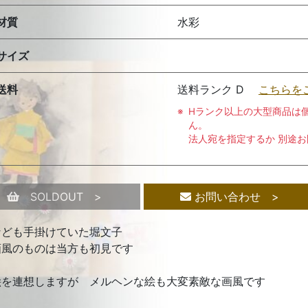
材質
水彩
サイズ
送料
送料ランク D
こちらを
Hランク以上の大型商品は
ん。
法人宛を指定するか 別途
SOLDOUT >
お問い合わせ >
なども手掛けていた堀文子
画風のものは当方も初見です
絵を連想しますが メルヘンな絵も大変素敵な画風です