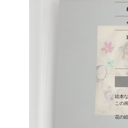
絵本
この
花の