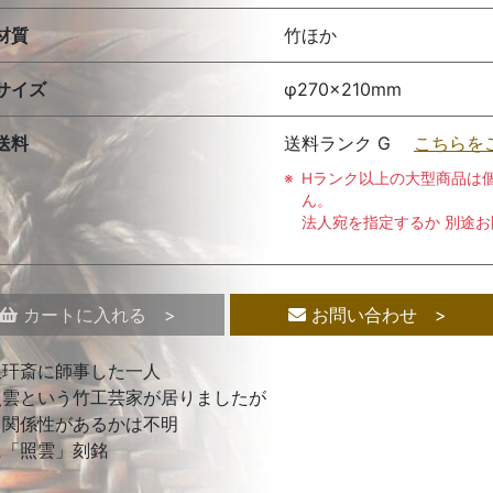
材質
竹ほか
サイズ
φ270×210mm
送料
送料ランク G
こちらを
Hランク以上の大型商品は
ん。
法人宛を指定するか 別途
カートに入れる >
お問い合わせ >
琅玕斎に師事した一人
照雲という竹工芸家が居りましたが
と関係性があるかは不明
に「照雲」刻銘