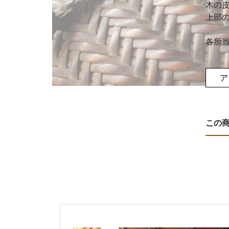
木の
上部
各所
ア
この