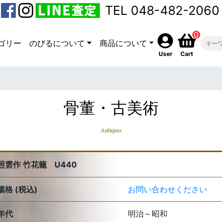
TEL 048-482-2060
0
ゴリー
のびるについて
商品について
User
Cart
骨董・古美術
Antiques
照雲作 竹花籠 U440
価格 (税込)
お問い合わせください
年代
明治～昭和