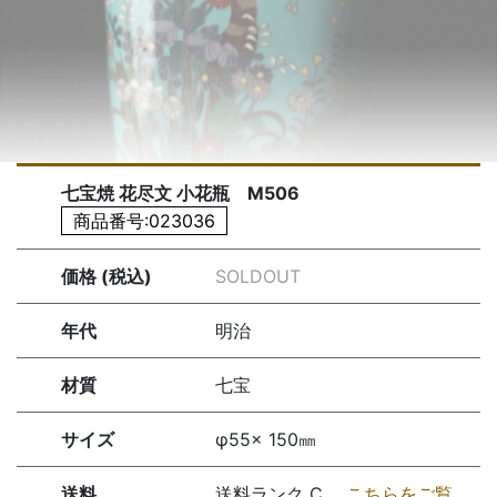
七宝焼 花尽文 小花瓶 M506
商品番号:023036
価格 (税込)
SOLDOUT
年代
明治
材質
七宝
サイズ
φ55× 150㎜
送料
送料ランク C
こちらをご覧