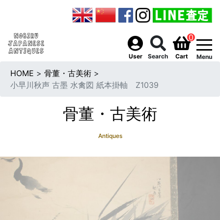
0
togg
User
Search
Cart
Menu
HOME
>
骨董・古美術
>
小早川秋声 古墨 水禽図 紙本掛軸 Z1039
骨董・古美術
Antiques