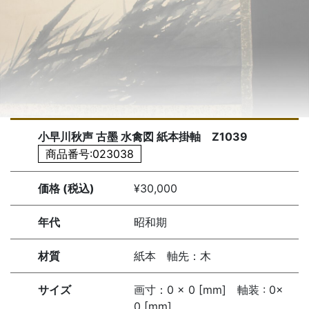
小早川秋声 古墨 水禽図 紙本掛軸 Z1039
商品番号:023038
価格 (税込)
¥30,000
年代
昭和期
材質
紙本 軸先：木
サイズ
画寸：0 × 0 [mm] 軸装 : 0×
0 [mm]