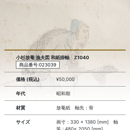
小杉放菴 漁夫図 和紙掛軸 Z1040
商品番号:023039
価格 (税込)
¥50,000
年代
昭和期
材質
放菴紙 軸先：骨
サイズ
画寸：330 × 1380 [mm] 軸
装 : 480× 2050 [mm]