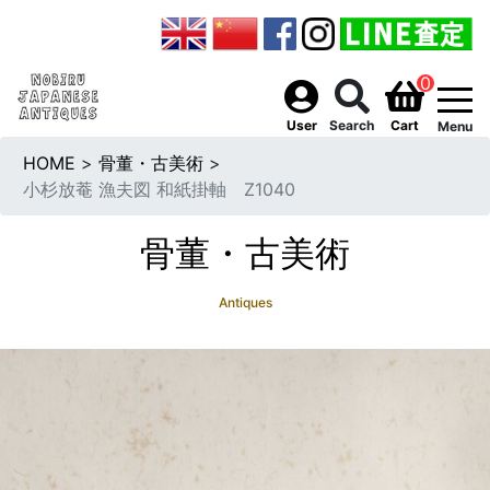
0
togg
User
Search
Cart
Menu
HOME
>
骨董・古美術
>
小杉放菴 漁夫図 和紙掛軸 Z1040
骨董・古美術
Antiques