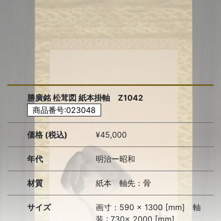
勝廣銘 松茸図 紙本掛軸 Z1042
商品番号:023048
価格 (税込)
¥45,000
年代
明治ー昭和
材質
紙本 軸先：骨
サイズ
画寸：590 × 1300 [mm] 軸
装 : 730× 2000 [mm]