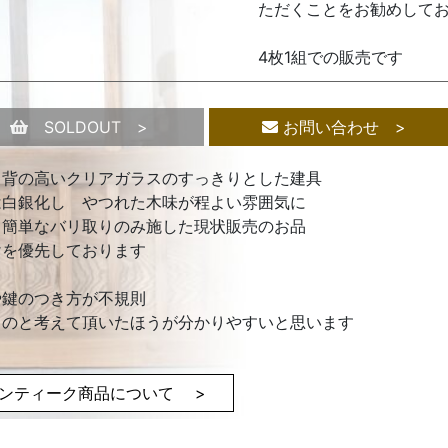
ただくことをお勧めして
4枚1組での販売です
SOLDOUT >
お問い合わせ >
も背の高いクリアガラスのすっきりとした建具
は白銀化し やつれた木味が程よい雰囲気に
と簡単なバリ取りのみ施した現状販売のお品
けを優先しております
や鍵のつき方が不規則
ものと考えて頂いたほうが分かりやすいと思います
ンティーク商品について >