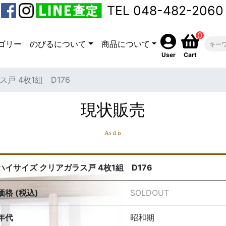
TEL 048-482-2060
0
ゴリー
のびるについて
商品について
User
Cart
戸 4枚1組 D176
現状販売
As it is
ハイサイズ クリアガラス戸 4枚1組 D176
価格 (税込)
SOLDOUT
年代
昭和期