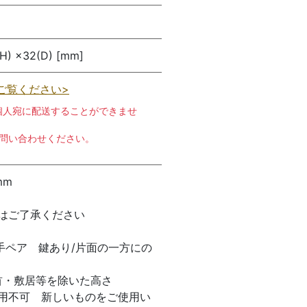
H) ×32(D) [mm]
ご覧ください>
個人宛に配送することができませ
お問い合わせください。
mm
はご了承ください
手ペア 鍵あり/片面の一方にの
首・敷居等を除いた高さ
用不可 新しいものをご使用い