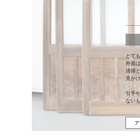
とて
外面
清掃
見か
引手
ない
ア