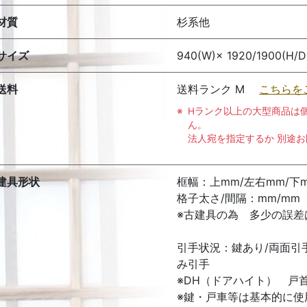
材質
杉系他
サイズ
940(W)× 1920/1900(H/D
送料
送料ランク M
こちらを
Hランク以上の大型商品は
ん。
法人宛を指定するか 別途
建具形状
框幅：上mm/左右mm/下
格子太さ/間隔：mm/mm
※古建具の為 多少の誤差
引手状況：鍵あり/両面引
み引手
※DH（ドアハイト） 戸
※鍵・戸車等は基本的に使