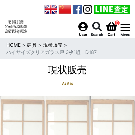
0
togg
User
Search
Cart
Menu
HOME
>
建具
>
現状販売
>
ハイサイズクリアガラス戸 3枚1組 D187
現状販売
As it is