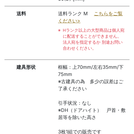
送料
送料ランク M
こちらをご覧
ください>
Hランク以上の大型商品は個人宛
に配送することができません。
法人宛を指定するか 別途お問い
合わせください。
建具形状
框幅：上70mm/左右35mm/下
75mm
※古建具の為 多少の誤差はご
了承ください
引手状況：なし
※DH（ドアハイト） 戸首・敷
居等を除いた高さ
3枚1組での販売です