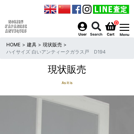
0
togg
User
Search
Cart
Menu
HOME
>
建具
>
現状販売
>
ハイサイズ 白いアンティークガラス戸 D194
現状販売
As it is