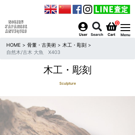
0
togg
User
Search
Cart
Menu
HOME
>
骨董・古美術
>
木工・彫刻
>
自然木/古木 大魚 X403
木工・彫刻
Sculpture