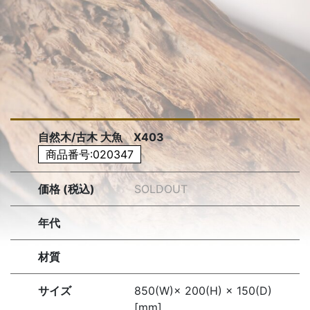
自然木/古木 大魚 X403
商品番号:020347
価格 (税込)
SOLDOUT
年代
材質
サイズ
850(W)× 200(H) × 150(D)
[mm]