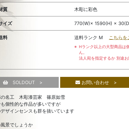
材質
木彫に彩色
サイズ
770(W)× 1590(H) × 
送料
送料ランク M
こちらを
Hランク以上の大型商品は
ん。
法人宛を指定するか 別途
SOLDOUT >
お問い合わせ >
彫の名工 木彫漆芸家 篠原如雪
でも個性的な作品が多いですが
のデザインセンスも群を抜いています
の風景でしょうか