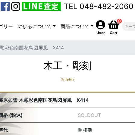
TEL 048-482-2060
0
ゴリー
のびるについて
商品について
User
Cart
彫彩色南国花鳥図屏風 X414
木工・彫刻
Sculpture
篠原如雪 木彫彩色南国花鳥図屏風 X414
価格 (税込)
SOLDOUT
年代
昭和期