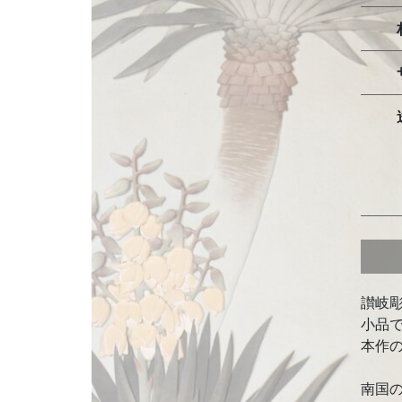
讃岐
小品
本作
南国