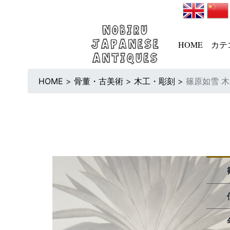
HOME
カテ
HOME
>
骨董・古美術
>
木工・彫刻
>
篠原如雪 木