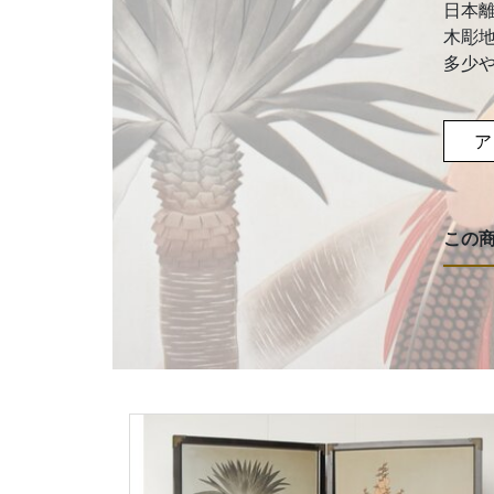
日本
木彫
多少
ア
この