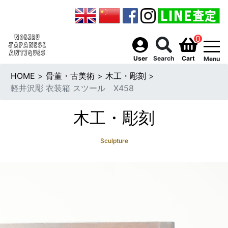
0
togg
User
Search
Cart
Menu
HOME
>
骨董・古美術
>
木工・彫刻
>
軽井沢彫 衣装箱 スツール X458
木工・彫刻
Sculpture