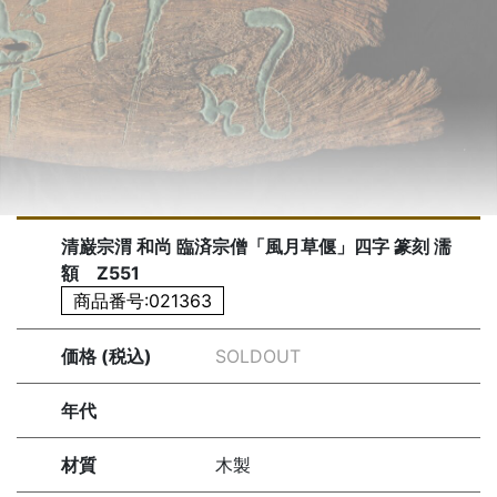
清巌宗渭 和尚 臨済宗僧「風月草偃」四字 篆刻 濡
額 Z551
商品番号:021363
価格 (税込)
SOLDOUT
年代
材質
木製