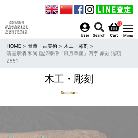
0
togg
User
Search
Cart
Menu
HOME
>
骨董・古美術
>
木工・彫刻
>
清巌宗渭 和尚 臨済宗僧「風月草偃」四字 篆刻 濡額
Z551
木工・彫刻
Sculpture