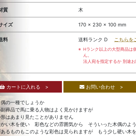
材質
木
サイズ
170 x 230 x 100 mm
送料
送料ランク D
こちらを
Hランク以上の大型商品は
ん。
法人宛を指定するか 別途
カートに入れる >
お問い合わせ >
木偶の一種でしょうか
の副葬品で馬に乗る人物はよく見かけますが
の形はあまり見たことがありません
らかい木を使い 彩色などの雰囲気から そういった木偶のよ
があるものもこのような彩色は見られますが もう少し硬い木