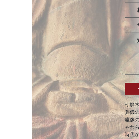
朝鮮
葬儀
座像
やわ
時代