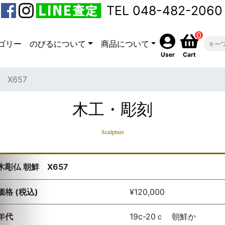
TEL 048-482-2060
0
ゴリー
のびるについて
商品について
User
Cart
 X657
木工・彫刻
Sculpture
木彫仏 朝鮮 X657
価格 (税込)
¥120,000
年代
19c-20ｃ 朝鮮か