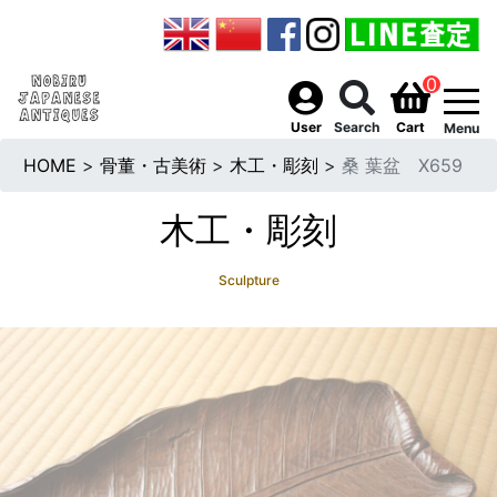
0
togg
User
Search
Cart
Menu
HOME
>
骨董・古美術
>
木工・彫刻
>
桑 葉盆 X659
木工・彫刻
Sculpture