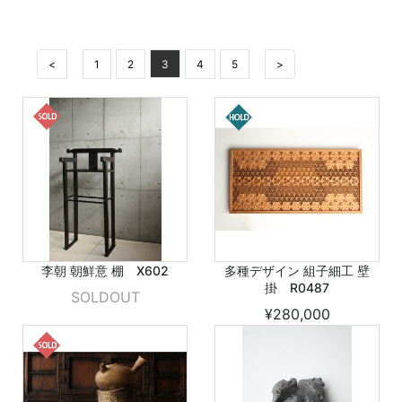
<
1
2
3
4
5
>
李朝 朝鮮意 棚 X602
多種デザイン 組子細工 壁
掛 R0487
SOLDOUT
¥280,000