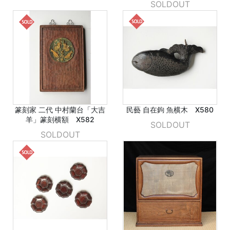
SOLDOUT
篆刻家 二代 中村蘭台「大吉
民藝 自在鉤 魚横木 X580
羊」篆刻横額 X582
SOLDOUT
SOLDOUT