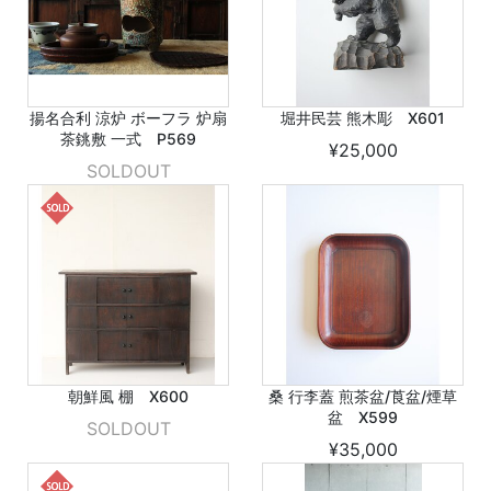
揚名合利 涼炉 ボーフラ 炉扇
堀井民芸 熊木彫 X601
茶銚敷 一式 P569
¥25,000
SOLDOUT
朝鮮風 棚 X600
桑 行李蓋 煎茶盆/莨盆/煙草
盆 X599
SOLDOUT
¥35,000