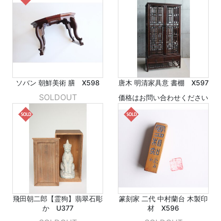
ソバン 朝鮮美術 膳 X598
唐木 明清家具意 書棚 X597
SOLDOUT
価格はお問い合わせください
飛田朝二郎【霊狗】翡翠石彫
篆刻家 二代 中村蘭台 木製印
か U377
材 X596