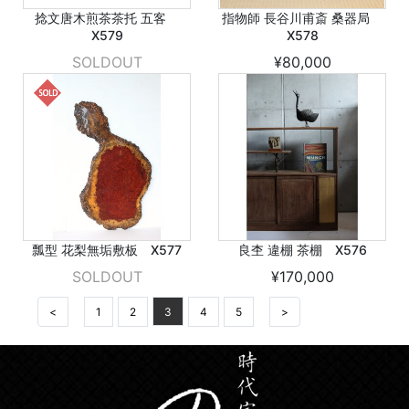
捻文唐木煎茶茶托 五客
指物師 長谷川甫斎 桑器局
X579
X578
SOLDOUT
¥80,000
瓢型 花梨無垢敷板 X577
良杢 違棚 茶棚 X576
SOLDOUT
¥170,000
<
1
2
3
4
5
>