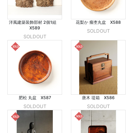
洋風建築装飾部材 2個1組
花梨か 瘤杢丸盆 X588
X589
SOLDOUT
SOLDOUT
肥松 丸盆 X587
唐木 堤箱 X586
SOLDOUT
SOLDOUT