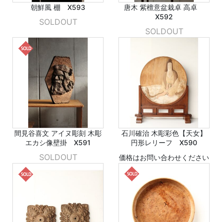
朝鮮風 棚 X593
唐木 紫檀意盆栽卓 高卓
X592
SOLDOUT
SOLDOUT
間見谷喜文 アイヌ彫刻 木彫
石川確治 木彫彩色【天女】
エカシ像壁掛 X591
円形レリーフ X590
SOLDOUT
価格はお問い合わせください