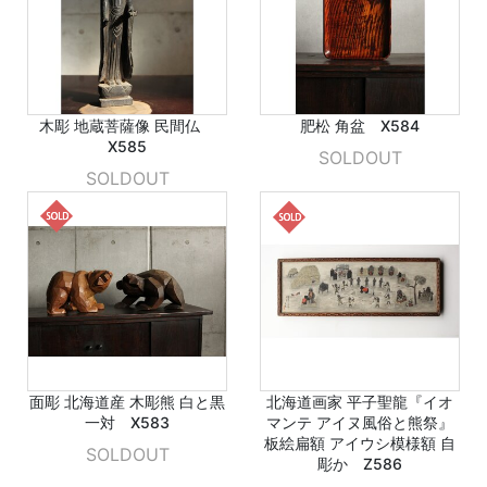
木彫 地蔵菩薩像 民間仏
肥松 角盆 X584
X585
SOLDOUT
SOLDOUT
面彫 北海道産 木彫熊 白と黒
北海道画家 平子聖龍『イオ
一対 X583
マンテ アイヌ風俗と熊祭』
板絵扁額 アイウシ模様額 自
SOLDOUT
彫か Z586