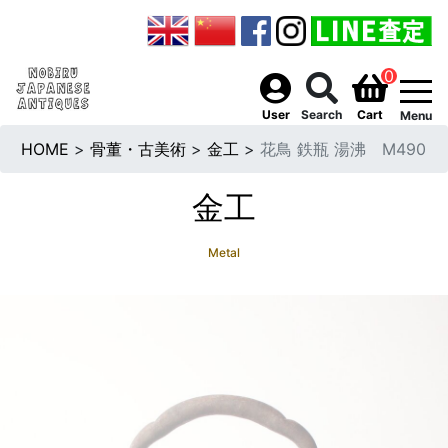
0
togg
User
Search
Cart
Menu
HOME
>
骨董・古美術
>
金工
>
花鳥 鉄瓶 湯沸 M490
金工
Metal