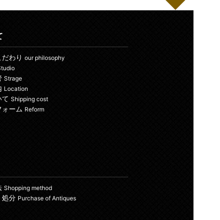
て
こだわり
our philosophy
tudio
管
Strage
内
Location
いて
Shipping cost
フォーム
Reform
法
Shopping method
・処分
Purchase of Antiques