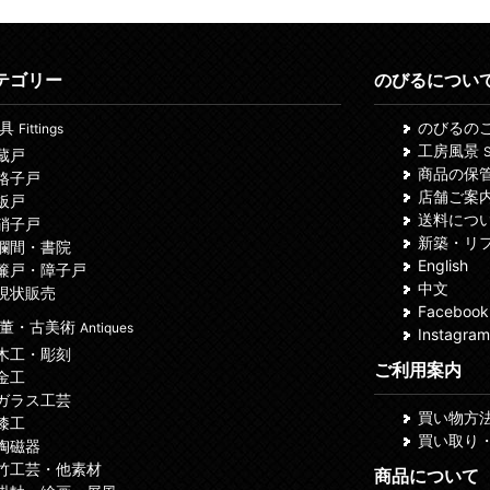
テゴリー
のびるについ
建具
のびるの
Fittings
工房風景
S
 蔵戸
商品の保
 格子戸
店舗ご案
 板戸
送料につ
 硝子戸
新築・リ
 欄間・書院
English
 簾戸・障子戸
中文
 現状販売
Facebook
董・古美術
Antiques
Instagram
 木工・彫刻
ご利用案内
 金工
 ガラス工芸
買い物方
 漆工
買い取り
 陶磁器
 竹工芸・他素材
商品について