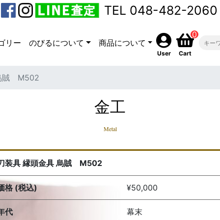
TEL 048-482-2060
0
ゴリー
のびるについて
商品について
User
Cart
賊 M502
金工
Metal
刀装具 縁頭金具 烏賊 M502
価格 (税込)
¥50,000
年代
幕末