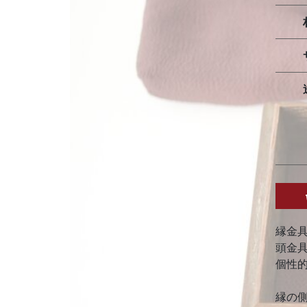
縁金
頭金
個性
縁の