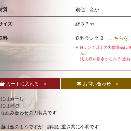
材質
銅他 金か
サイズ
縁３７㎜
送料
送料ランク B
こちらを
Hランク以上の大型商品は
ん。
法人宛を指定するか 別途
カートに入れる >
お問い合わせ >
具には煮干し
具には烏賊
的な組み合わせの刀装具です
側面は金のようですが 詳細は重さ共に不明です