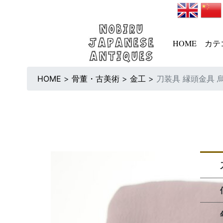
HOME
カテ
HOME
>
骨董・古美術
>
金工
>
刀装具 縁頭金具 烏