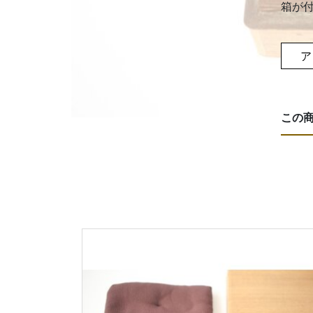
箱が
ア
この