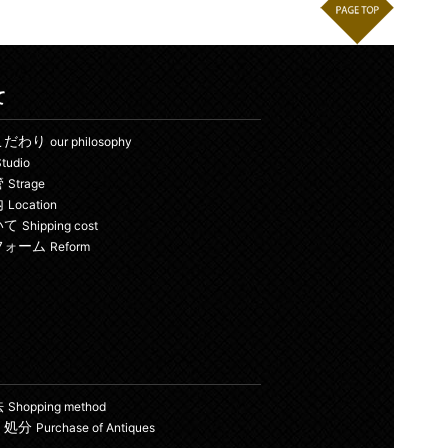
て
こだわり
our philosophy
tudio
管
Strage
内
Location
いて
Shipping cost
フォーム
Reform
法
Shopping method
・処分
Purchase of Antiques