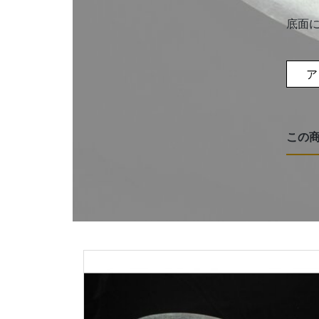
底面
ア
この