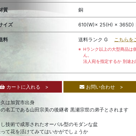
材質
銅
サイズ
610(W)× 25(H) × 365D)
送料
送料ランク G
こちらを
Hランク以上の大型商品は
ん。
法人宛を指定するか 別途
カートに入れる >
お問い合わせ >
宗久は加賀市出身
出の名工である山田宗美の後継者 黒瀬宗世の弟子とされます
出し技術で成形されたオーバル型のモダンな盆
張って花を活けてみてはいかがでしょうか