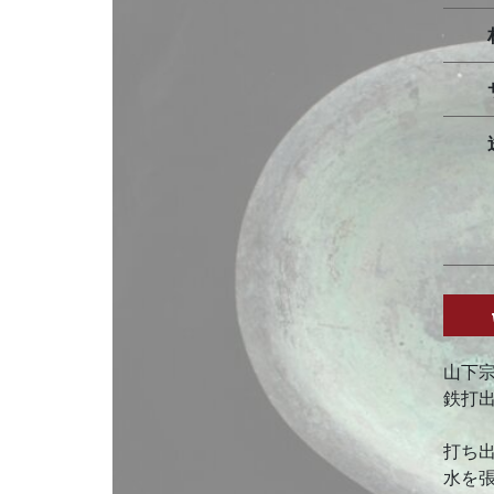
山下
鉄打
打ち
水を