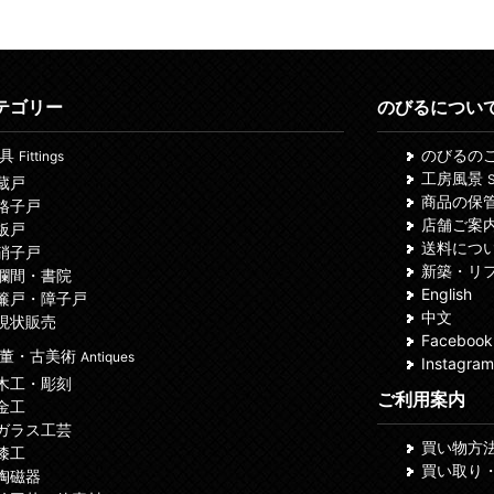
テゴリー
のびるについ
建具
のびるの
Fittings
工房風景
S
 蔵戸
商品の保
 格子戸
店舗ご案
 板戸
送料につ
 硝子戸
新築・リ
 欄間・書院
English
 簾戸・障子戸
中文
 現状販売
Facebook
董・古美術
Antiques
Instagram
 木工・彫刻
ご利用案内
 金工
 ガラス工芸
買い物方
 漆工
買い取り
 陶磁器