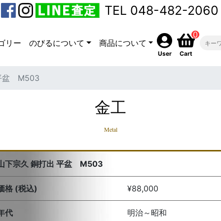
TEL 048-482-2060
0
ゴリー
のびるについて
商品について
User
Cart
盆 M503
金工
Metal
山下宗久 銅打出 平盆 M503
価格 (税込)
¥88,000
年代
明治～昭和