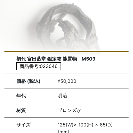
初代 宮田藍堂 鑑定箱 龍置物 M509
商品番号:023046
価格 (税込)
¥50,000
年代
明治
材質
ブロンズか
サイズ
125(W)× 100(H) × 65(D)
[mm]