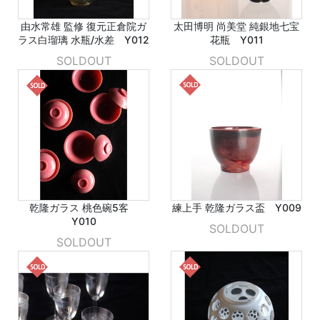
由水常雄 監修 復元正倉院ガ
太田博明 尚美堂 純銀地七宝
ラス白瑠璃 水瓶/水差 Y012
花瓶 Y011
SOLDOUT
SOLDOUT
乾隆ガラス 桃色碗5客
練上手 乾隆ガラス盃 Y009
Y010
SOLDOUT
SOLDOUT