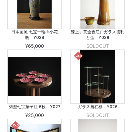
日本画風 七宝一輪挿小花
練上手黄金色江戸ガラス徳利
瓶 Y029
と盃 Y028
¥65,000
SOLDOUT
菊型七宝菓子皿 6枚 Y027
ガラス自在棚 Y026
¥25,000
SOLDOUT