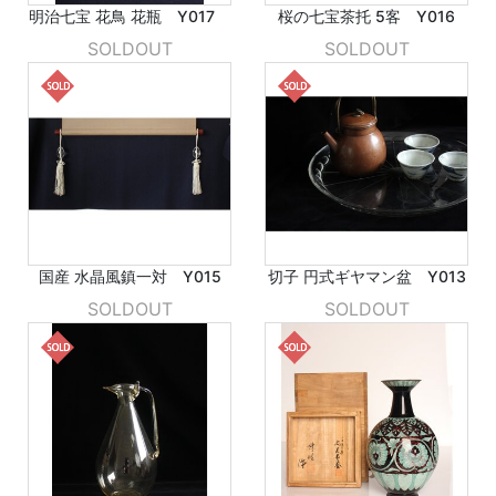
明治七宝 花鳥 花瓶 Y017
桜の七宝茶托 5客 Y016
SOLDOUT
SOLDOUT
国産 水晶風鎮一対 Y015
切子 円式ギヤマン盆 Y013
SOLDOUT
SOLDOUT