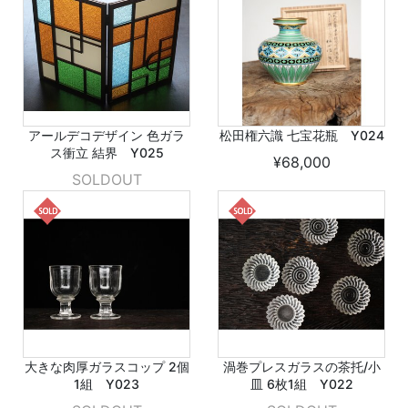
アールデコデザイン 色ガラ
松田権六識 七宝花瓶 Y024
ス衝立 結界 Y025
¥68,000
SOLDOUT
大きな肉厚ガラスコップ 2個
渦巻プレスガラスの茶托/小
1組 Y023
皿 6枚1組 Y022