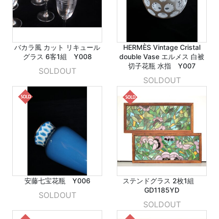
バカラ風 カット リキュール
HERMÈS Vintage Cristal
グラス 6客1組 Y008
double Vase エルメス 白被
切子花瓶 水指 Y007
SOLDOUT
SOLDOUT
安藤七宝花瓶 Y006
ステンドグラス 2枚1組
GD1185YD
SOLDOUT
SOLDOUT