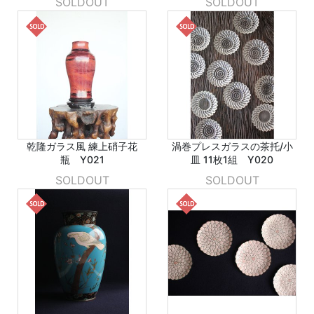
SOLDOUT
SOLDOUT
乾隆ガラス風 練上硝子花
渦巻プレスガラスの茶托/小
瓶 Y021
皿 11枚1組 Y020
SOLDOUT
SOLDOUT