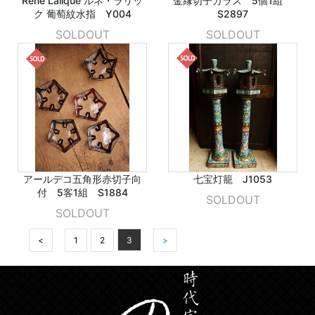
René Lalique ルネ・ラリッ
金縁切子ガラス 5個1組
ク 葡萄紋水指 Y004
S2897
SOLDOUT
SOLDOUT
アールデコ五角形赤切子向
七宝灯籠 J1053
付 5客1組 S1884
SOLDOUT
SOLDOUT
<
1
2
3
>