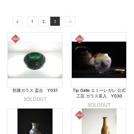
<
1
2
3
>
乾隆ガラス 盃台 Y031
Tip Galle エミーレガレ 公式
工芸 ガラス茶入 Y030
SOLDOUT
SOLDOUT