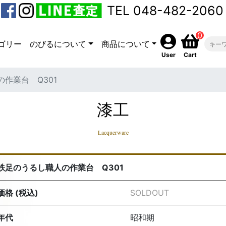
TEL 048-482-2060
0
ゴリー
のびるについて
商品について
User
Cart
作業台 Q301
漆工
Lacquerware
鉄足のうるし職人の作業台 Q301
価格 (税込)
SOLDOUT
年代
昭和期