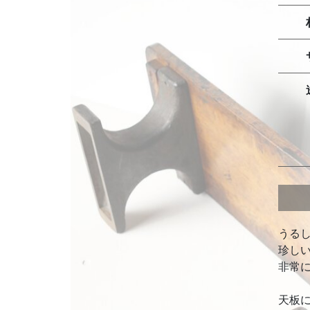
うる
珍し
非常
天板