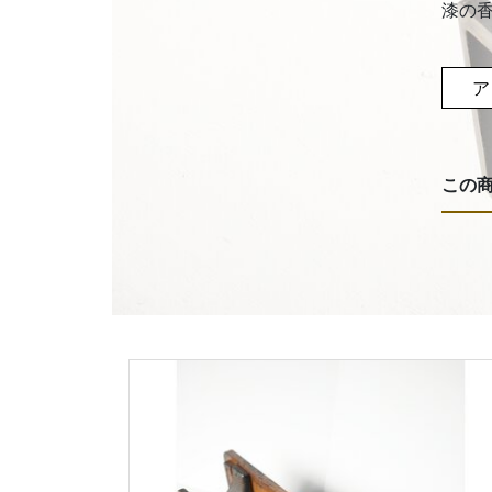
漆の
ア
この