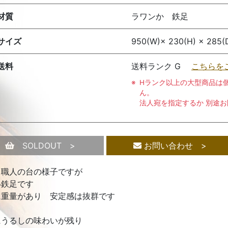
材質
ラワンか 鉄足
サイズ
950(W)× 230(H) × 285(
送料
送料ランク G
こちらを
Hランク以上の大型商品は
ん。
法人宛を指定するか 別途
SOLDOUT >
お問い合わせ >
し職人の台の様子ですが
い鉄足です
に重量があり 安定感は抜群です
にうるしの味わいが残り