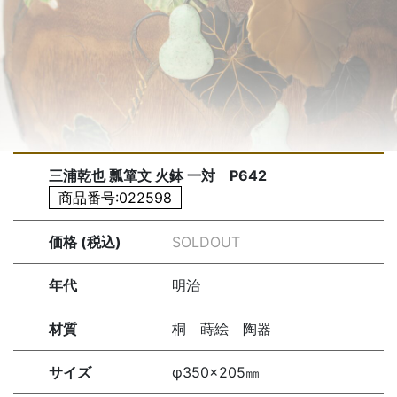
三浦乾也 瓢箪文 火鉢 一対 P642
商品番号:022598
価格 (税込)
SOLDOUT
年代
明治
材質
桐 蒔絵 陶器
サイズ
φ350×205㎜