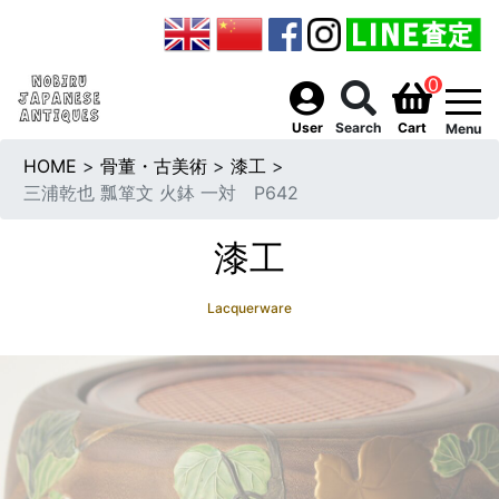
0
togg
User
Search
Cart
Menu
HOME
>
骨董・古美術
>
漆工
>
三浦乾也 瓢箪文 火鉢 一対 P642
漆工
Lacquerware