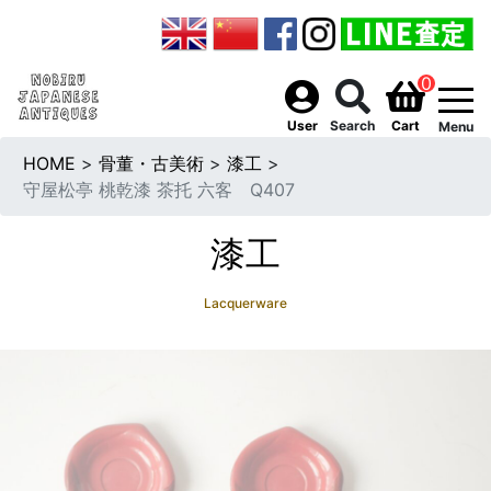
0
togg
User
Search
Cart
Menu
HOME
>
骨董・古美術
>
漆工
>
守屋松亭 桃乾漆 茶托 六客 Q407
漆工
Lacquerware