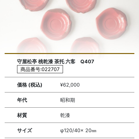
守屋松亭 桃乾漆 茶托 六客 Q407
商品番号:022707
価格 (税込)
¥62,000
年代
昭和期
材質
乾漆
サイズ
φ120/40× 20㎜