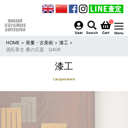
0
togg
User
Search
Cart
Menu
HOME
>
骨董・古美術
>
漆工
>
源氏香文 桑の広蓋 Q408
漆工
Lacquerware