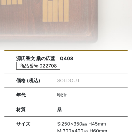
源氏香文 桑の広蓋 Q408
商品番号:022708
価格 (税込)
SOLDOUT
年代
明治
材質
桑
サイズ
S:250×350㎜ H45mm
M:300×400㎜ H60mm