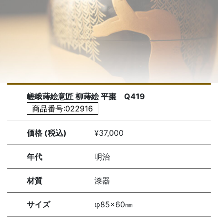
嵯峨蒔絵意匠 柳蒔絵 平棗 Q419
商品番号:022916
価格 (税込)
¥37,000
年代
明治
材質
漆器
サイズ
φ85×60㎜