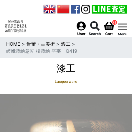
0
togg
User
Search
Cart
Menu
HOME
>
骨董・古美術
>
漆工
>
嵯峨蒔絵意匠 柳蒔絵 平棗 Q419
漆工
Lacquerware