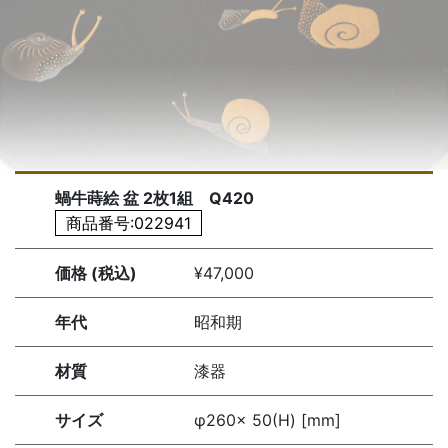
蝸牛蒔絵 盆 2枚1組 Q420
商品番号:022941
価格 (税込)
¥47,000
年代
昭和期
材質
漆器
サイズ
φ260× 50(H) [mm]