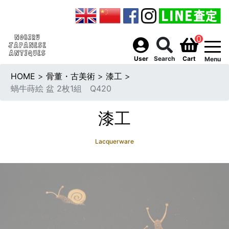
0
togg
User
Search
Cart
Menu
HOME
>
骨董・古美術
>
漆工
>
蝸牛蒔絵 盆 2枚1組 Q420
漆工
Lacquerware