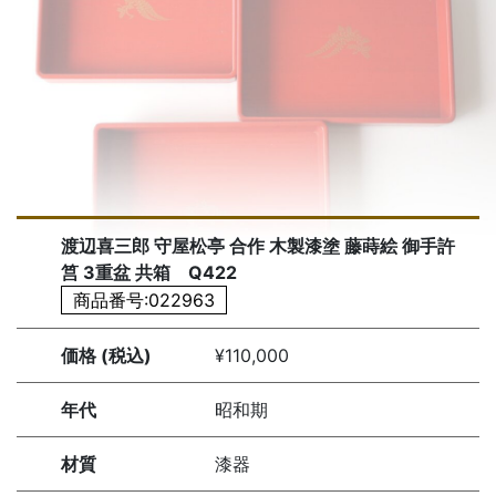
渡辺喜三郎 守屋松亭 合作 木製漆塗 藤蒔絵 御手許
筥 3重盆 共箱 Q422
商品番号:022963
価格 (税込)
¥110,000
年代
昭和期
材質
漆器