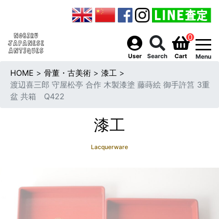
0
togg
User
Search
Cart
Menu
HOME
>
骨董・古美術
>
漆工
>
渡辺喜三郎 守屋松亭 合作 木製漆塗 藤蒔絵 御手許筥 3重
盆 共箱 Q422
漆工
Lacquerware