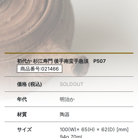
初代か 杉江寿門 後手南蛮手急須 P507
商品番号:021466
価格 (税込)
SOLDOUT
年代
明治か
材質
陶器
サイズ
100(W)× 65(H) × 62(D) [mm]
94g 70ml