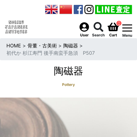
0
togg
User
Search
Cart
Menu
HOME
>
骨董・古美術
>
陶磁器
>
初代か 杉江寿門 後手南蛮手急須 P507
陶磁器
Pottery