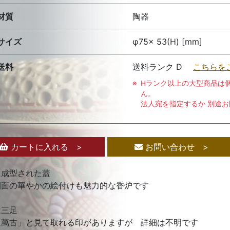
材質
陶器
サイズ
φ75× 53(H) [mm]
送料
送料ランク D
こちらを
Hランク以上の大型商品は
ん。
法人宛を指定するか 別途
カートに入れる >
お問い合わせ >
に成型された蓋
側面の華やかの絵付けも魅力的な香炉です
は三足
阪萬古」と見て取れる印がありますが 詳細は不明です