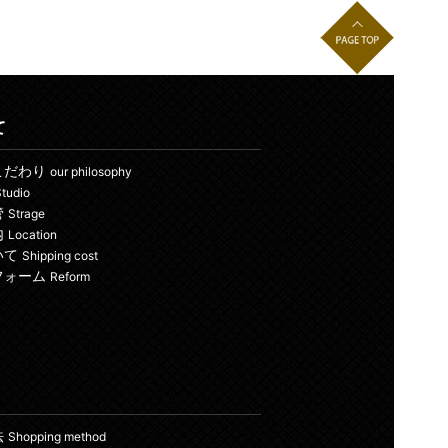
て
こだわり
our philosophy
tudio
管
Strage
内
Location
いて
Shipping cost
フォーム
Reform
法
Shopping method