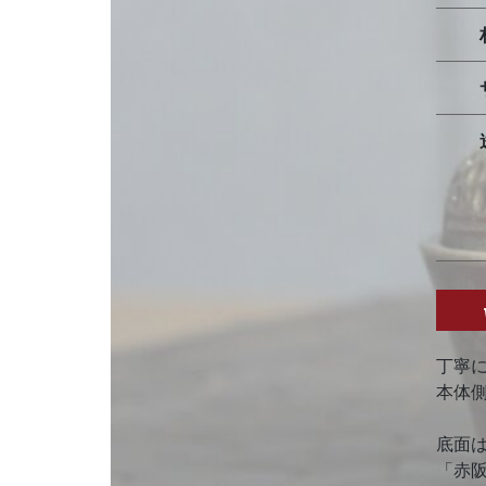
丁寧
本体
底面
「赤