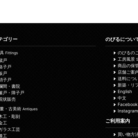
テゴリー
のびるについ
建具
のびるの
Fittings
工房風景
S
 蔵戸
商品の保
 格子戸
店舗ご案
 板戸
送料につ
 硝子戸
新築・リ
 欄間・書院
English
 簾戸・障子戸
中文
 現状販売
Facebook
董・古美術
Antiques
Instagram
 木工・彫刻
ご利用案内
 金工
 ガラス工芸
買い物方
 漆工