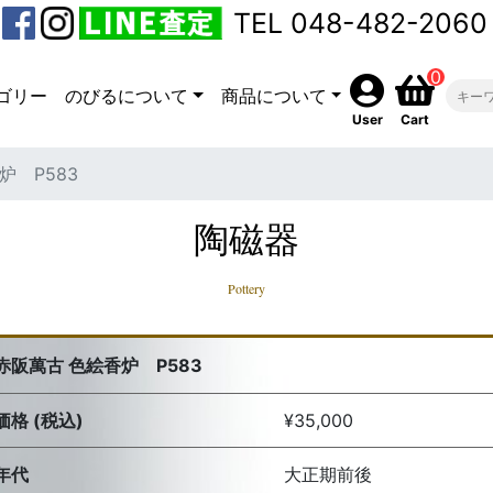
TEL 048-482-2060
0
ゴリー
のびるについて
商品について
User
Cart
炉 P583
陶磁器
Pottery
赤阪萬古 色絵香炉 P583
価格 (税込)
¥35,000
年代
大正期前後