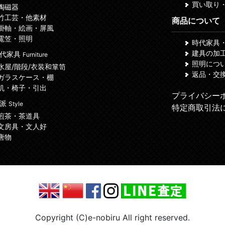
買い取り
 陶磁器
 竹工芸・他素材
商品について
 掛軸・絵画・屏風
 電笠・照明
時代家具
建具の加
代家具
Furniture
照明につ
 水屋/階段/衣装和箪笥
返品・交
 ガラスケース・棚
 机・椅子・引出
プライバシー
諸派
Style
特定商取引法
 煎茶・茶道具
 文房具・文人好
 唐物
Copyright (C)e-nobiru All right reserved.