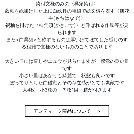
染付文様のみの〈呉須染付〉
藍釉を総掛けした上に白絵具の堆線で絵文様を表す〈餅花
手(もちはなで)〉
褐釉を掛けた〈柿呉須(かきごす)〉と呼ばれる作風等が見
られます
また<白呉須>と称するものは厚いぼてぼてした感じのす
る粗雑で文様のないもののことであります
大きい皿には直しやニュウが見られますが 感覚の良い皿
です
小さい皿はあがりも綺麗で 状態も良いです
ぼってりとした白磁釉とその存在感がとても素敵です
大4枚 小3枚の ７枚1組 箱が付きます
アンティーク商品について >