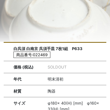
白呉須 白南京 呉須手皿 7枚1組 P633
商品番号:022469
価格 (税込)
SOLDOUT
年代
明末清初
材質
陶器
サイズ
φ180× 40(H) [mm] φ160×
33(H) [mm]