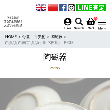
0
togg
User
Search
Cart
Menu
HOME
>
骨董・古美術
>
陶磁器
>
白呉須 白南京 呉須手皿 7枚1組 P633
陶磁器
Pottery