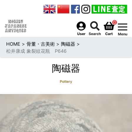
0
togg
User
Search
Cart
Menu
HOME
>
骨董・古美術
>
陶磁器
>
松井康成 象裂紋花瓶 P646
陶磁器
Pottery