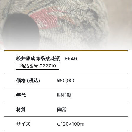
松井康成 象裂紋花瓶 P646
商品番号:022710
価格 (税込)
¥80,000
年代
昭和期
材質
陶器
サイズ
φ120×100㎜