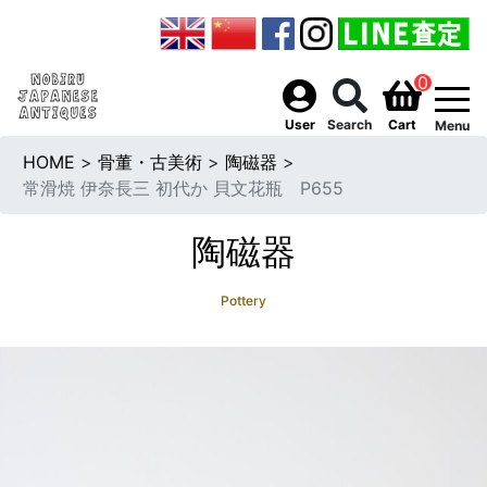
0
togg
User
Search
Cart
Menu
HOME
>
骨董・古美術
>
陶磁器
>
常滑焼 伊奈長三 初代か 貝文花瓶 P655
陶磁器
Pottery