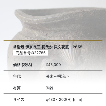
常滑焼 伊奈長三 初代か 貝文花瓶 P655
商品番号:022785
価格 (税込)
¥45,000
年代
幕末～明治か
材質
陶器
サイズ
φ180× 200(H) [mm]