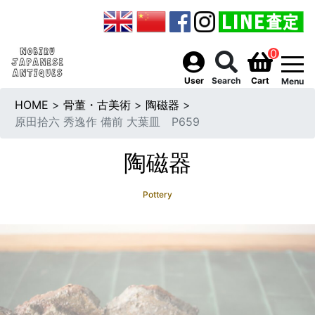
0
togg
User
Search
Cart
Menu
HOME
>
骨董・古美術
>
陶磁器
>
原田拾六 秀逸作 備前 大葉皿 P659
陶磁器
Pottery