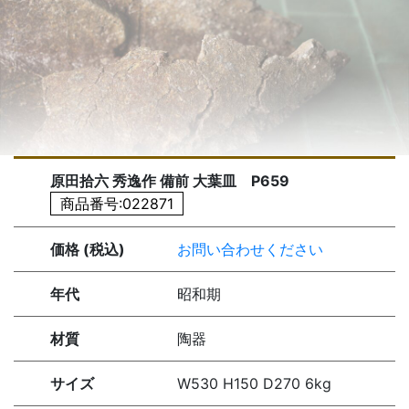
原田拾六 秀逸作 備前 大葉皿 P659
商品番号:022871
価格 (税込)
お問い合わせください
年代
昭和期
材質
陶器
サイズ
W530 H150 D270 6kg