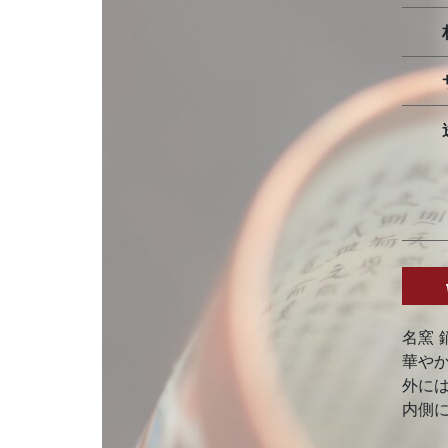
名窯 
華や
外に
内側