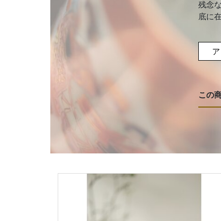
残念
底に
ア
この