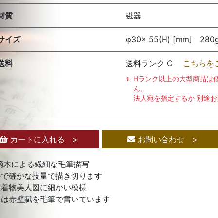
材質
磁器
サイズ
φ30× 55(H) [mm] 280
送料
送料ランク C
こちらを
Hランク以上の大型商品は
ん。
法人宛を指定するか 別途
カートに入れる >
お問い合わせ >
鏑木による繊細な毛筆描写
かで確かな技量で描き切ります
は着物美人図に細かい模様
には赤壁賦を毛筆で書いています