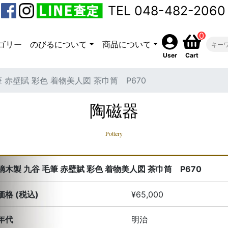
TEL 048-482-2060
0
ゴリー
のびるについて
商品について
User
Cart
 赤壁賦 彩色 着物美人図 茶巾筒 P670
陶磁器
Pottery
鏑木製 九谷 毛筆 赤壁賦 彩色 着物美人図 茶巾筒 P670
価格 (税込)
¥65,000
年代
明治