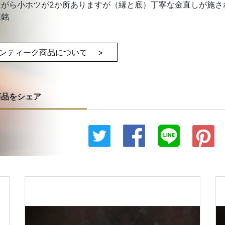
ながら小ホツが2か所ありますが（縁と底）丁寧な金直しが施さ
在銘
ンティーク商品について >
商品をシェア