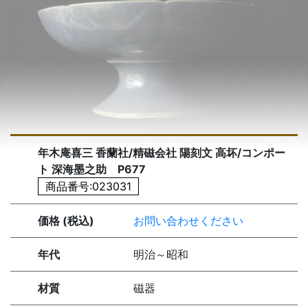
年木庵喜三 香蘭社/精磁会社 陽刻文 高坏/コンポー
ト 深海墨之助 P677
商品番号:023031
価格 (税込)
お問い合わせください
年代
明治～昭和
材質
磁器