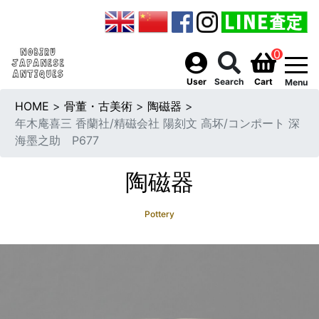
0
togg
User
Search
Cart
Menu
HOME
>
骨董・古美術
>
陶磁器
>
年木庵喜三 香蘭社/精磁会社 陽刻文 高坏/コンポート 深
海墨之助 P677
陶磁器
Pottery