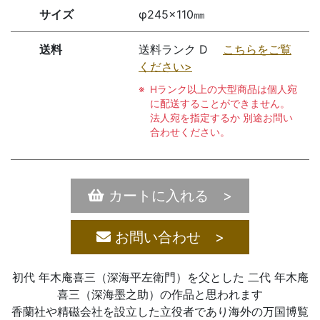
サイズ
φ245×110㎜
送料
送料ランク D
こちらをご覧
ください>
Hランク以上の大型商品は個人宛
に配送することができません。
法人宛を指定するか 別途お問い
合わせください。
カートに入れる >
お問い合わせ >
初代 年木庵喜三（深海平左衛門）を父とした 二代 年木庵
喜三（深海墨之助）の作品と思われます
香蘭社や精磁会社を設立した立役者であり海外の万国博覧