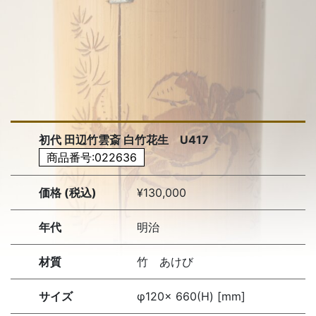
初代 田辺竹雲斎 白竹花生 U417
商品番号:022636
価格 (税込)
¥130,000
年代
明治
材質
竹 あけび
サイズ
φ120× 660(H) [mm]