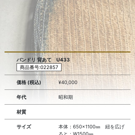
バンドリ 背あて U433
商品番号:022857
価格 (税込)
¥40,000
年代
昭和期
材質
サイズ
本体：650×1100㎜ 紐を広げ
ると：W1500㎜