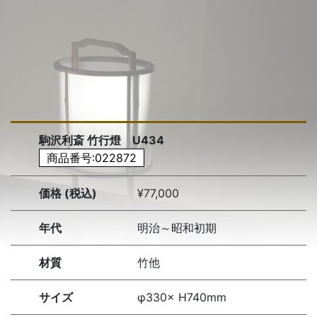
駒沢利斎 竹行燈 U434
商品番号:022872
価格 (税込)
¥77,000
年代
明治～昭和初期
材質
竹他
サイズ
φ330× H740mm