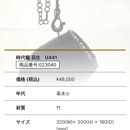
時代籠 花生 U441
商品番号:023040
価格 (税込)
¥48,000
年代
幕末か
材質
竹
サイズ
320(W)× 200(H) × 180(D)
[mm]