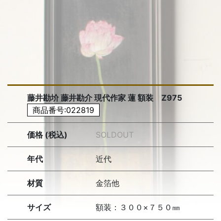
藤井勘圿 藤井勘介 現代作家 蓮 額装 Z975
商品番号:022819
価格 (税込)
SOLDOUT
年代
近代
材質
金箔他
サイズ
額装：３００×７５０㎜