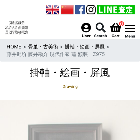
0
togg
User
Search
Cart
Menu
HOME
>
骨董・古美術
>
掛軸・絵画・屏風
>
藤井勘圿 藤井勘介 現代作家 蓮 額装 Z975
掛軸・絵画・屏風
Drawing