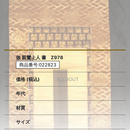
倣 親鸞上人 書 Z978
商品番号:022823
価格 (税込)
SOLDOUT
年代
材質
サイズ