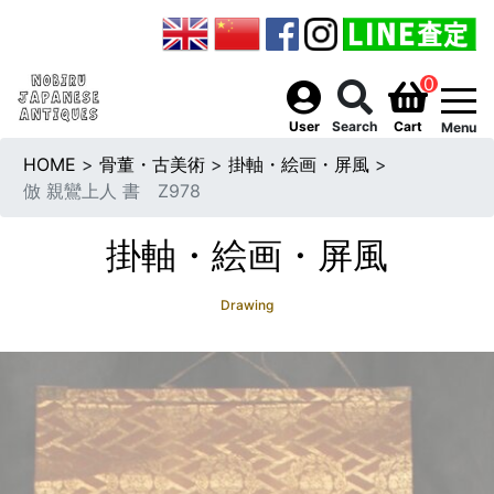
0
togg
User
Search
Cart
Menu
HOME
>
骨董・古美術
>
掛軸・絵画・屏風
>
倣 親鸞上人 書 Z978
掛軸・絵画・屏風
Drawing