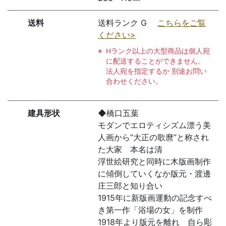
送料
送料ランク G
こちらをご覧
ください>
Hランク以上の大型商品は個人宛
に配送することができません。
法人宛を指定するか 別途お問い
合わせください。
建具形状
◆橋口五葉
モダンでエロティシズム漂う美
人画から”大正の歌麿”と称され
た大家 本名は清
浮世絵研究と同時に木版画制作
に傾倒していくなか版元・渡邊
庄三郎と知り合い
1915年に新版画運動の記念すべ
き第一作「浴場の女」を制作
1918年より版元を離れ 自ら彫