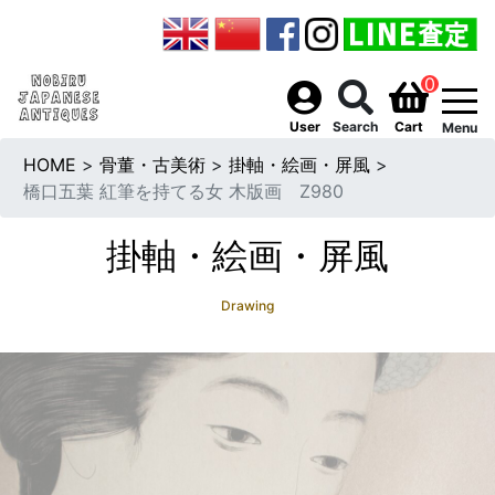
0
togg
User
Search
Cart
Menu
HOME
>
骨董・古美術
>
掛軸・絵画・屏風
>
橋口五葉 紅筆を持てる女 木版画 Z980
掛軸・絵画・屏風
Drawing