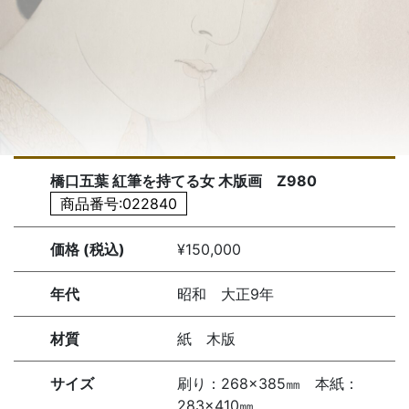
橋口五葉 紅筆を持てる女 木版画 Z980
商品番号:022840
価格 (税込)
¥150,000
年代
昭和 大正9年
材質
紙 木版
サイズ
刷り：268×385㎜ 本紙：
283×410㎜