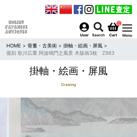
0
togg
User
Search
Cart
Menu
HOME
>
骨董・古美術
>
掛軸・絵画・屏風
>
復刻 歌川広重 阿波鳴門之風景 木版画3枚 Z983
掛軸・絵画・屏風
Drawing