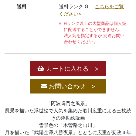
送料
送料ランク G
こちらをご覧
ください>
Hランク以上の大型商品は個人宛
に配送することができません。
法人宛を指定するか 別途お問い
合わせください。
カートに入れる >
お問い合わせ >
「阿波鳴門之風景」
風景を描いた浮世絵で人気を集めた歌川広重による三枚続
きの浮世絵版画
雪景色の「木曽路之山川」
月を描いた「武陽金澤八勝夜景」とともに広重が安政４年