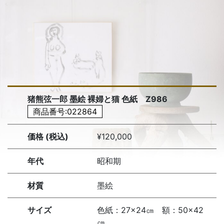
猪熊弦一郎 墨絵 裸婦と猫 色紙 Z986
商品番号:022864
価格 (税込)
¥120,000
年代
昭和期
材質
墨絵
サイズ
色紙：27×24㎝ 額：50×42
㎝