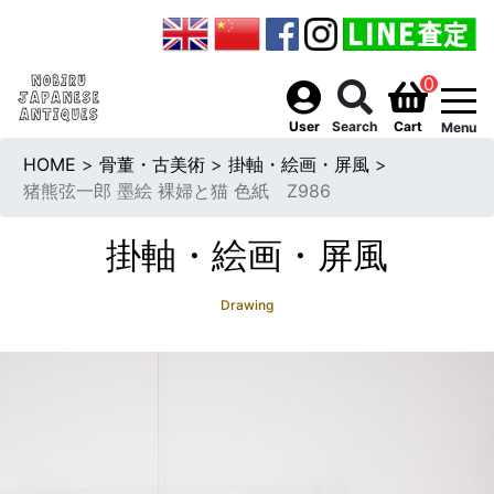
0
togg
User
Search
Cart
Menu
HOME
>
骨董・古美術
>
掛軸・絵画・屏風
>
猪熊弦一郎 墨絵 裸婦と猫 色紙 Z986
掛軸・絵画・屏風
Drawing